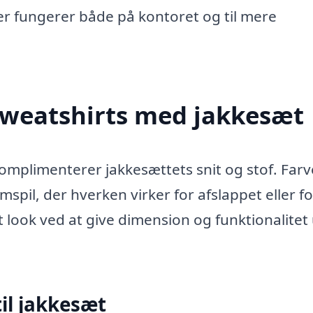
der fungerer både på kontoret og til mere
weatshirts med jakkesæt
komplimenterer jakkesættets snit og stof. Far
spil, der hverken virker for afslappet eller fo
t look ved at give dimension og funktionalite
til jakkesæt