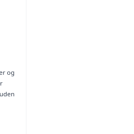
ver og
r
t uden