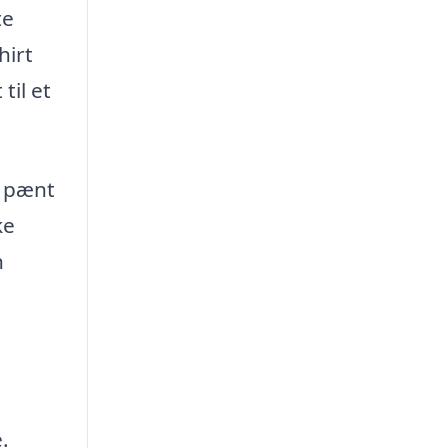
te
hirt
til et
r pænt
ke
n
.