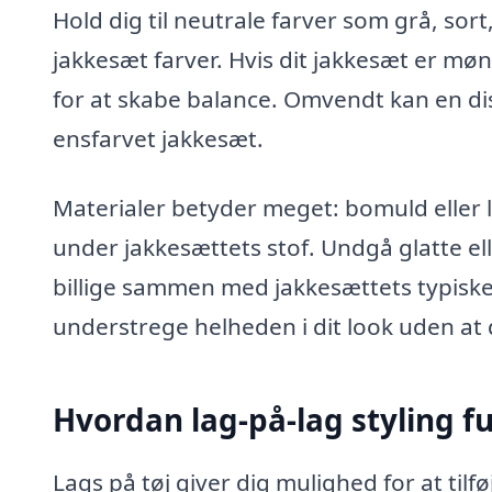
Hold dig til neutrale farver som grå, sor
jakkesæt farver. Hvis dit jakkesæt er møn
for at skabe balance. Omvendt kan en disk
ensfarvet jakkesæt.
Materialer betyder meget: bomuld eller l
under jakkesættets stof. Undgå glatte ell
billige sammen med jakkesættets typiske u
understrege helheden i dit look uden at
Hvordan lag-på-lag styling f
Lags på tøj giver dig mulighed for at til