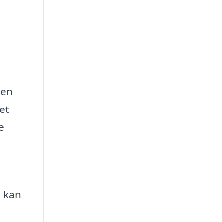
ren
et
e
u kan