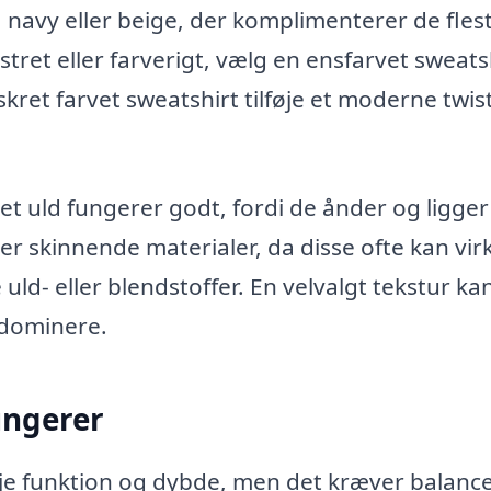
t, navy eller beige, der komplimenterer de fles
stret eller farverigt, vælg en ensfarvet sweats
ret farvet sweatshirt tilføje et moderne twist 
et uld fungerer godt, fordi de ånder og ligge
er skinnende materialer, da disse ofte kan vir
ld- eller blendstoffer. En velvalgt tekstur ka
 dominere.
ungerer
føje funktion og dybde, men det kræver balance