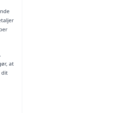
ende
taljer
aber
.
ør, at
 dit