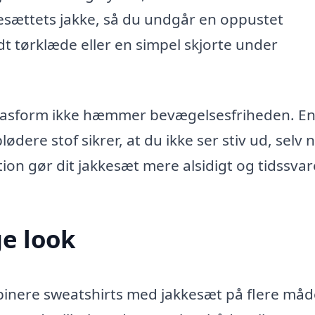
esættets jakke, så du undgår en oppustet
t tørklæde eller en simpel skjorte under
s pasform ikke hæmmer bevægelsesfriheden. E
ødere stof sikrer, at du ikke ser stiv ud, selv 
ion gør dit jakkesæt mere alsidigt og tidssva
ge look
binere sweatshirts med jakkesæt på flere måd