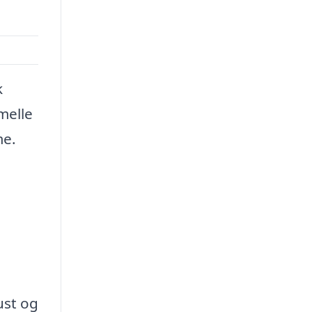
k
melle
me.
ust og