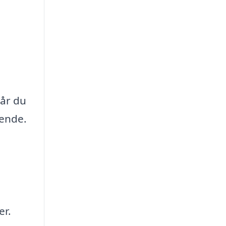
n
når du
rende.
er.