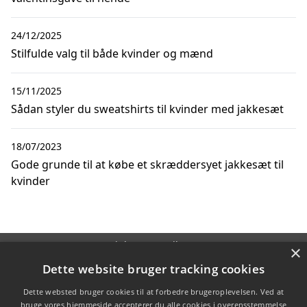
24/12/2025
Stilfulde valg til både kvinder og mænd
15/11/2025
Sådan styler du sweatshirts til kvinder med jakkesæt
18/07/2023
Gode grunde til at købe et skræddersyet jakkesæt til
kvinder
Copyright 2026 - Pilanto Aps
×
Forside
Om / kontakt
Blog
Betingelser
Dette website bruger tracking cookies
Dette websted bruger cookies til at forbedre brugeroplevelsen. Ved at
bruge vores hjemmeside accepterer du alle cookies i overensstemmelse