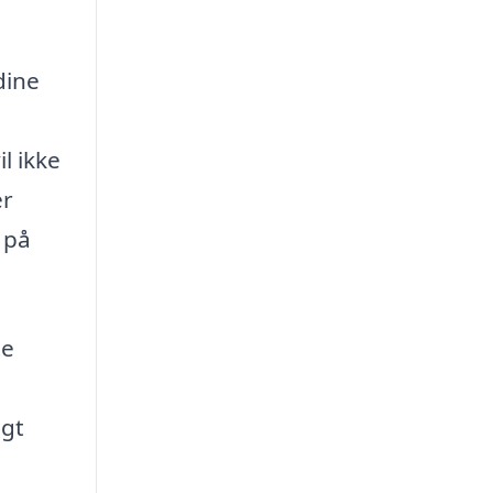
dine
l ikke
er
 på
te
agt