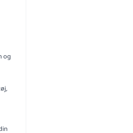
m og
øj,
din