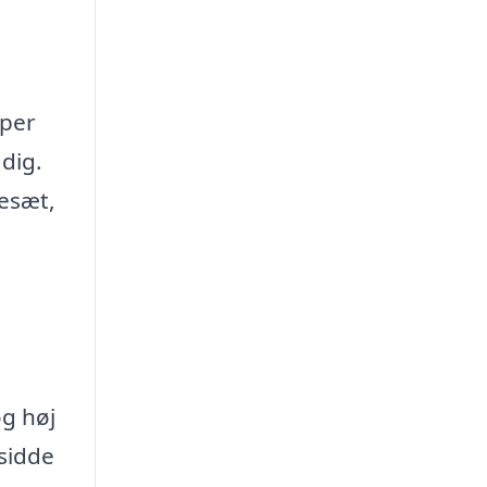
yper
 dig.
kesæt,
og høj
 sidde