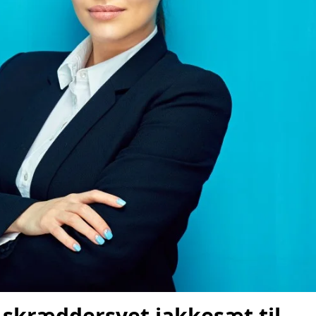
 skræddersyet jakkesæt til